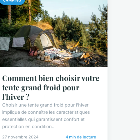
CAMPING
Comment bien choisir votre
tente grand froid pour
l'hiver ?
Choisir une tente grand froid pour l'hiver
implique de connaître les caractéristiques
essentielles qui garantissent confort et
protection en condition...
27 novembre 2024
4 min de lecture →