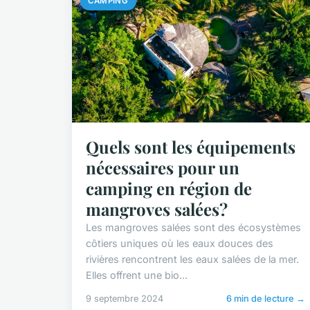
CAMPING
Quels sont les équipements
nécessaires pour un
camping en région de
mangroves salées?
Les mangroves salées sont des écosystèmes
côtiers uniques où les eaux douces des
rivières rencontrent les eaux salées de la mer.
Elles offrent une bio...
9 septembre 2024
6 min de lecture →