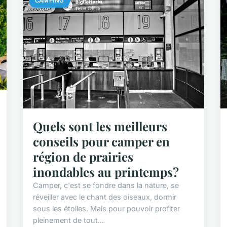
CAMPING
Quels sont les meilleurs
conseils pour camper en
région de prairies
inondables au printemps?
Camper, c'est se fondre dans la nature, se
réveiller avec le chant des oiseaux, dormir
sous les étoiles. Mais pour pouvoir profiter
pleinement de tout...