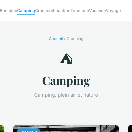
Bon plan
Camping
Croisière
Location
Tourisme
Vacance
Voyage
Accueil
› Camping
⛺
Camping
Camping, plein air et nature