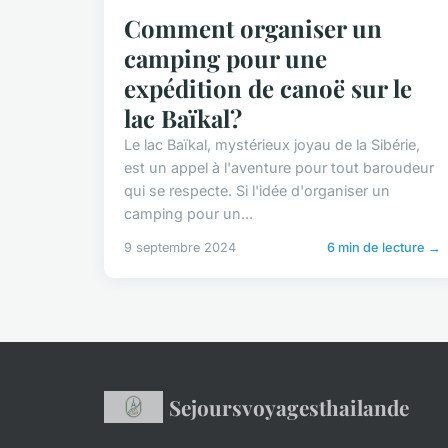
Comment organiser un
camping pour une
expédition de canoë sur le
lac Baïkal?
Le lac Baïkal, mystérieux joyau de la Sibérie,
est un appel à l'aventure pour tout baroudeur
qui se respecte. Si l'idée d'organiser un
camping pour un...
9 septembre 2024
6 min de lecture →
Sejoursvoyagesthailande