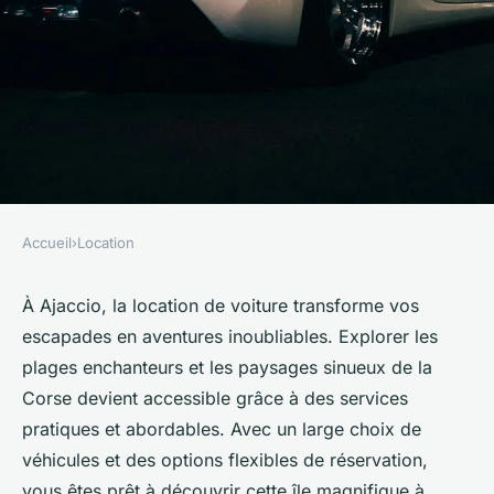
Accueil
›
Location
LOCATION
Location voiture ajaccio : la
À Ajaccio, la location de voiture transforme vos
escapades en aventures inoubliables. Explorer les
solution pour vos escapades !
plages enchanteurs et les paysages sinueux de la
Corse devient accessible grâce à des services
Océane
•
26 avril 2025
•
8 min de lecture
pratiques et abordables. Avec un large choix de
véhicules et des options flexibles de réservation,
vous êtes prêt à découvrir cette île magnifique à