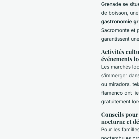
Grenade se situ
de boisson, une 
gastronomie g
Sacromonte et p
garantissent une
Activités cult
événements l
Les marchés loc
s’immerger dan
ou miradors, tel
flamenco ont lie
gratuitement lo
Conseils pour 
nocturne et 
Pour les famille
noctambules prof