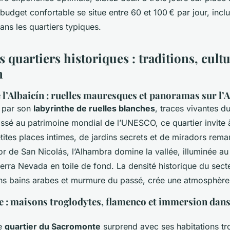
budget confortable se situe entre 60 et 100 € par jour, inclua
ans les quartiers typiques.
s quartiers historiques : traditions, cultu
n
 l’Albaicín : ruelles mauresques et panoramas sur l
t par son
labyrinthe de ruelles blanches
, traces vivantes 
ssé au patrimoine mondial de l’UNESCO, ce quartier invite 
etites places intimes, de jardins secrets et de miradors rem
or de San Nicolás, l’Alhambra domine la vallée, illuminée a
Sierra Nevada en toile de fond. La densité historique du sect
ns bains arabes et murmure du passé, crée une atmosphère
 : maisons troglodytes, flamenco et immersion dans 
le
quartier du Sacromonte
surprend avec ses habitations tr