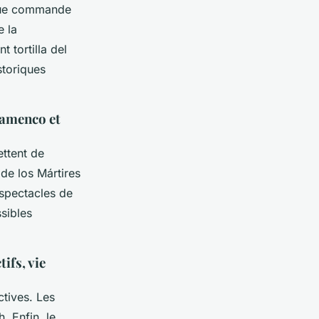
aque commande
e la
t tortilla del
storiques
flamenco et
ttent de
de los Mártires
 spectacles de
sibles
ifs, vie
tives. Les
. Enfin, le