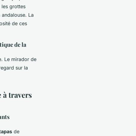
 les grottes
on andalouse. La
iosité de ces
tique de la
e. Le mirador de
regard sur la
 à travers
ants
 tapas
de