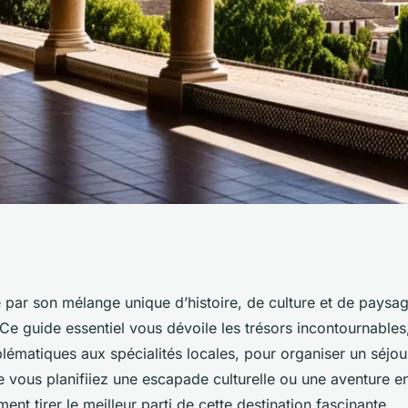
ide ultime pour
 par son mélange unique d’histoire, de culture et de paysa
Ce guide essentiel vous dévoile les trésors incontournables
s
matiques aux spécialités locales, pour organiser un séjour
 vous planifiiez une escapade culturelle ou une aventure en
t tirer le meilleur parti de cette destination fascinante.