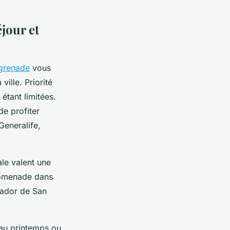
éjour et
 grenade
vous
ille. Priorité
 étant limitées.
de profiter
Generalife,
le valent une
promenade dans
rador de San
.
 au printemps ou