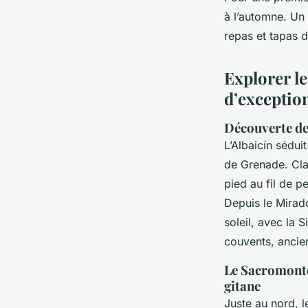
à l’automne. Un 
repas et tapas d
Explorer le
d’exceptio
Découverte de
L’Albaicín sédui
de Grenade. Cla
pied au fil de p
Depuis le Mirad
soleil, avec la 
couvents, ancie
Le Sacromonte
gitane
Juste au nord, 