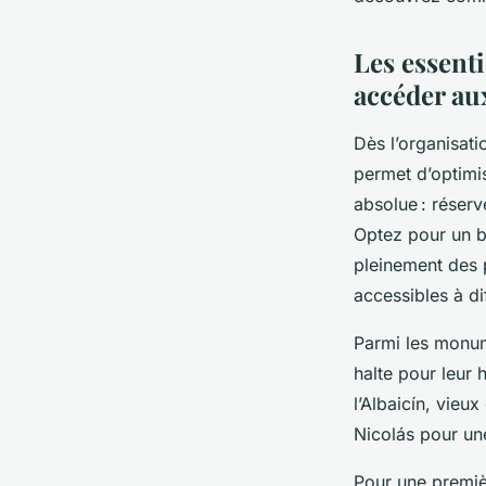
Océane
•
23 juin 2025
•
5 min de lecture
Les essenti
accéder au
Dès l’organisat
permet d’optimis
absolue : réserve
Optez pour un bil
pleinement des 
accessibles à di
Parmi les monum
halte pour leur
l’Albaicín, vieu
Nicolás pour une
Pour une premiè