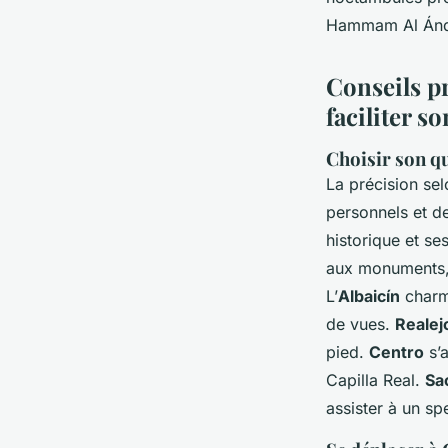
Hammam Al Ándal
Conseils p
faciliter s
Choisir son q
La précision se
personnels et de
historique et se
aux monuments, 
L’
Albaicín
charme
de vues.
Realej
pied.
Centro
s’a
Capilla Real.
Sa
assister à un spe