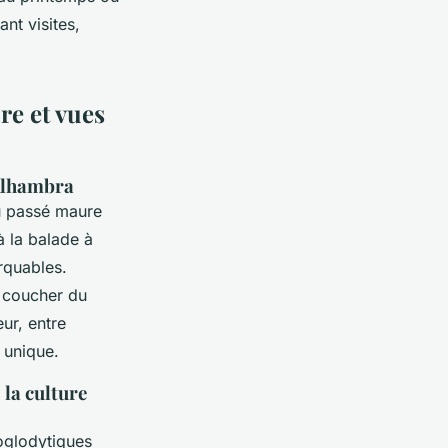
nt visites,
re et vues
’Alhambra
du passé maure
à la balade à
arquables.
u coucher du
eur, entre
 unique.
la culture
oglodytiques