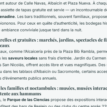
ent autour de Calle Navas, Albaicín et Plaza Nueva. À ch
assiette de tapas gratuite est servie — un incontournable d
renadine
. Les bars traditionnels, souvent familiaux, proposen
iononos. Pour ceux en quête d’authenticité, les bodegas hi
 ambiance conviviale jusque tard dans la nuit.
urelles et gratuites : marchés, jardins, spectacles de 
ocaux
aux, comme l’Alcaicería près de la Plaza Bib Rambla, perme
s les
saveurs locales
sans frais d’entrée. Jardin du Carmen 
s San Nicolás, offrent accès libre et vues magnifiques. Des
u dans les tablaos d’Albaicín ou Sacromonte, certains acces
rs d’événements publics annuels.
les familles et noctambules : musées, musées interact
détente aux hammams
s, le
Parque de las Ciencias
propose des expositions interac
itent des bars de Realejo ou des clubs du centre après 22h