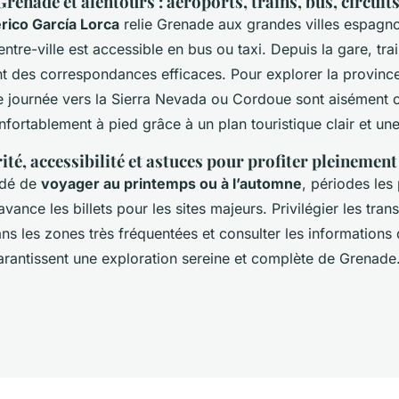
Grenade et alentours : aéroports, trains, bus, circuit
rico García Lorca
relie Grenade aux grandes villes espagno
entre-ville est accessible en bus ou taxi. Depuis la gare, tra
nt des correspondances efficaces. Pour explorer la provinc
e journée vers la Sierra Nevada ou Cordoue sont aisément 
confortablement à pied grâce à un plan touristique clair et un
ité, accessibilité et astuces pour profiter pleinement 
ndé de
voyager au printemps ou à l’automne
, périodes les
avance les billets pour les sites majeurs. Privilégier les tran
dans les zones très fréquentées et consulter les informations 
garantissent une exploration sereine et complète de Grenade