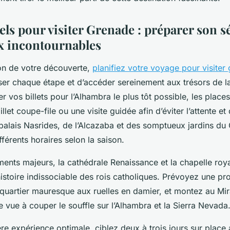
els pour visiter Grenade : préparer son s
x incontournables
ion de votre découverte,
planifiez votre voyage pour visiter
er chaque étape et d’accéder sereinement aux trésors de la v
r vos billets pour l’Alhambra le plus tôt possible, les places
let coupe-file ou une visite guidée afin d’éviter l’attente et 
palais Nasrides, de l’Alcazaba et des somptueux jardins du 
fférents horaires selon la saison.
ents majeurs, la cathédrale Renaissance et la chapelle roya
 histoire indissociable des rois catholiques. Prévoyez une 
x quartier mauresque aux ruelles en damier, et montez au Mi
 vue à couper le souffle sur l’Alhambra et la Sierra Nevada
re expérience optimale, ciblez deux à trois jours sur place