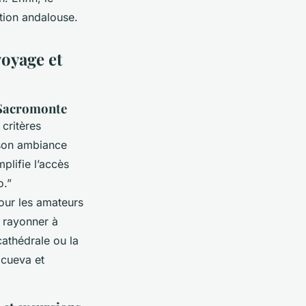
tion andalouse.
voyage et
u Sacromonte
critères
r son ambiance
plifie l’accès
o.”
our les amateurs
r rayonner à
cathédrale ou la
 cueva et