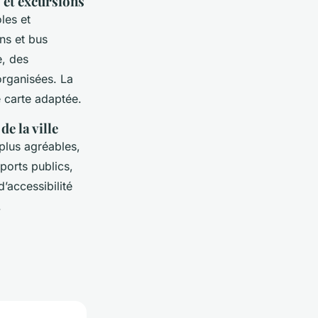
s et excursions
les et
ins et bus
e, des
organisées. La
e carte adaptée.
de la ville
 plus agréables,
sports publics,
d’accessibilité
.