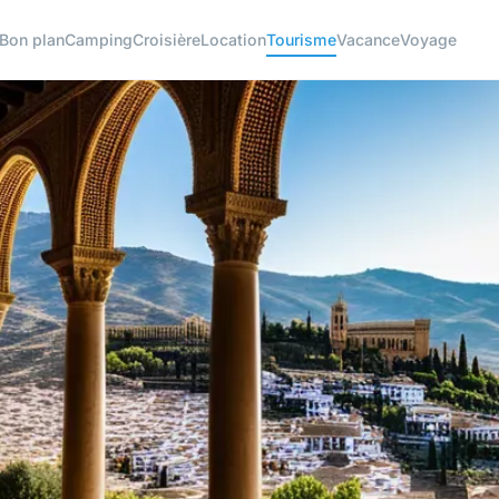
Bon plan
Camping
Croisière
Location
Tourisme
Vacance
Voyage