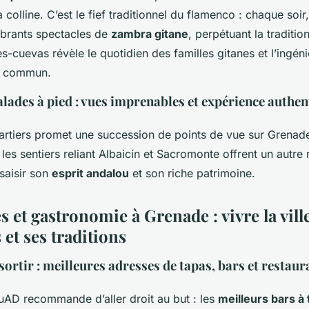
 colline. C’est le fief traditionnel du flamenco : chaque soir,
vibrants spectacles de
zambra gitane
, perpétuant la traditi
s-cuevas révèle le quotidien des familles gitanes et l’ingén
du commun.
lades à pied : vues imprenables et expérience authen
artiers promet une succession de points de vue sur Grenad
 les sentiers reliant Albaicín et Sacromonte offrent un autre 
 saisir son
esprit andalou
et son riche patrimoine.
 et gastronomie à Grenade : vivre la ville
 et ses traditions
ortir : meilleures adresses de tapas, bars et restaur
uAD recommande d’aller droit au but : les
meilleurs bars à