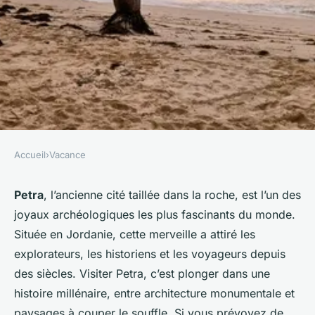
Accueil
›
Vacance
VACANCE
Comment organiser une visite
Petra
, l’ancienne cité taillée dans la roche, est l’un des
joyaux archéologiques les plus fascinants du monde.
des temples de Petra en
Située en Jordanie, cette merveille a attiré les
Jordanie?
explorateurs, les historiens et les voyageurs depuis
des siècles. Visiter Petra, c’est plonger dans une
Océane
•
9 septembre 2024
•
7 min de lecture
histoire millénaire, entre architecture monumentale et
paysages à couper le souffle. Si vous prévoyez de