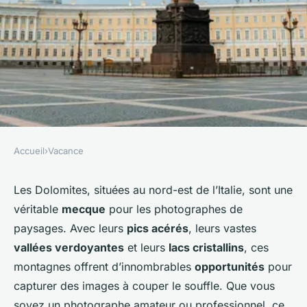
Accueil
›
Vacance
VACANCE
Quels sont les meilleurs spots
Les Dolomites, situées au nord-est de l’Italie, sont une
véritable
mecque
pour les photographes de
pour la photographie de
paysages. Avec leurs
pics acérés
, leurs vastes
paysages dans les Dolomites,
vallées verdoyantes
et leurs
lacs cristallins
, ces
Italie?
montagnes offrent d’innombrables
opportunités
pour
capturer des images à couper le souffle. Que vous
Océane
•
9 septembre 2024
•
5 min de lecture
soyez un photographe amateur ou professionnel, ce